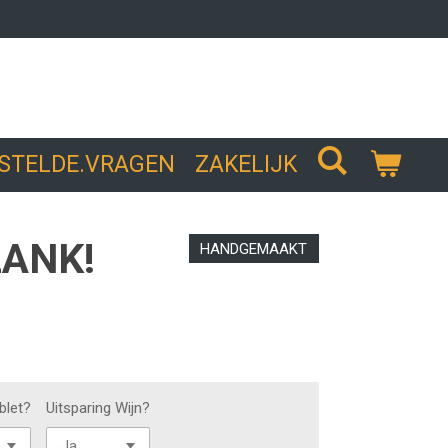
ESTELDE.VRAGEN
ZAKELIJK
LANK!
HANDGEMAAKT
blet?
Uitsparing Wijn?