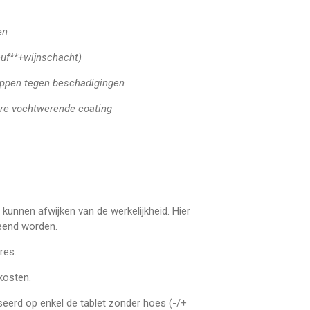
en
euf**+wijnschacht)
 noppen tegen beschadigingen
re vochtwerende coating
kunnen afwijken van de werkelijkheid. Hier
eend worden.
res.
dkosten.
seerd op enkel de tablet zonder hoes (-/+