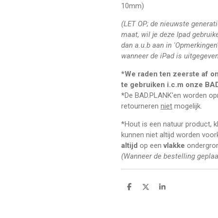
10mm)
(LET OP; de nieuwste generati
maat, wil je deze Ipad gebrui
dan a.u.b aan in 'Opmerkingen'
wanneer de iPad is uitgegeve
*We raden ten zeerste af om
te gebruiken i.c.m onze B
*
De BAD.PLANK'en worden opm
retourneren
niet
mogelijk.
*Hout is een natuur product, 
kunnen niet altijd worden voo
altijd
op een
vlakke
ondergron
(Wanneer de bestelling geplaa
D
D
S
e
e
h
l
e
a
e
l
r