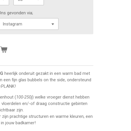
Ons gevonden via;
n
G
heerlijk onderuit gezakt in een warm bad met
 en een fijn glas bubbels on the side, ondersteund
D.PLANK!
kenhout (
100-250j
) welke vroeger dienst hebben
s vloerdelen en/-of draag constructie gebinten
ichtbaar zijn.
zijn prachtige structuren en warme kleuren, een
 in jouw badkamer!