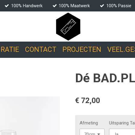
100% Handwerk
100% Maatwerk
100% Passie
RATIE
CONTACT
PROJECTEN
VEEL.G
Dé BAD.P
€ 72,00
Afmeting
Uitsparing Ta