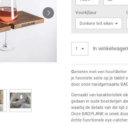
Voork(l)eur
In winkelwage
G
enieten met een hoofdletter
je favoriete serie op je tablet
door onze handgemaakte BA
Gemaakt van karakteristiek ei
gedaan in oude boerderijen al
waarbij de details van die tijd z
Onze BAD.PLANK is uniek door 
échte functionele eye-catcher