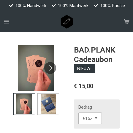
100% Handwerk
100% Maatwerk
100% Passie
Ga
direct
naar
de
hoofdinhoud
BAD.PLANK
Cadeaubon
NIEUW!
€ 15,00
Bedrag