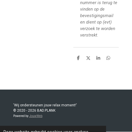
nummer is terug te
vinden op de
bevestigingsmail
en dient op (evt)
verzoek te worden
verstrekt.
D
D
S
D
e
e
h
e
l
e
a
l
e
l
r
e
n
e
n
'Wij ondersteunen jouw relax moment!'
© 2020 - 2026 BAD.PLANK
Powered by
JouwWeb